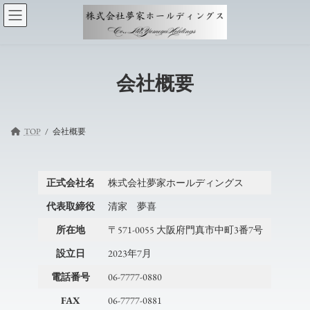
コ
ナ
ン
ビ
テ
ゲ
ン
ー
ツ
シ
へ
ョ
会社概要
ス
ン
キ
に
ッ
移
プ
動
TOP
会社概要
正式会社名
株式会社夢家ホールディングス
代表取締役
清家 夢喜
所在地
〒571-0055 大阪府門真市中町3番7号
設立日
2023年7月
電話番号
06-7777-0880
FAX
06-7777-0881