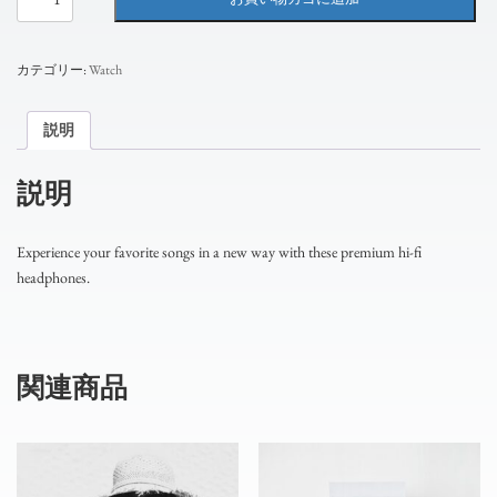
Fi
Headphones
個
カテゴリー:
Watch
説明
説明
Experience your favorite songs in a new way with these premium hi-fi
headphones.
関連商品