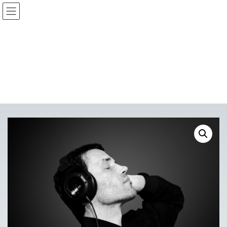
コ
ナ
ン
ビ
テ
ゲ
ン
ー
ツ
シ
へ
ョ
Shop
ス
ン
キ
に
ッ
移
プ
動
TOP
Shop
Watch
Hi-Fi Headphones