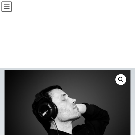
コ
ナ
ン
ビ
テ
ゲ
ン
ー
ツ
シ
へ
ョ
Shop
ス
ン
キ
に
ッ
移
プ
動
TOP
Shop
Watch
Hi-Fi Headphones