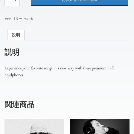
Fi
Headphones
個
カテゴリー:
Watch
説明
説明
Experience your favorite songs in a new way with these premium hi-fi
headphones.
関連商品