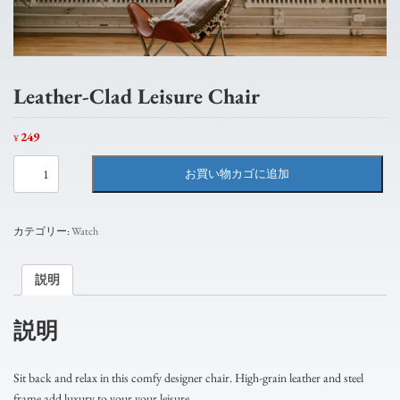
Leather-Clad Leisure Chair
249
¥
Leather-
お買い物カゴに追加
Clad
Leisure
Chair
個
カテゴリー:
Watch
説明
説明
Sit back and relax in this comfy designer chair. High-grain leather and steel
frame add luxury to your your leisure.