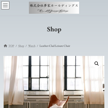
コ
ナ
ン
ビ
テ
ゲ
ン
ー
ツ
シ
へ
ョ
Shop
ス
ン
キ
に
ッ
移
プ
動
TOP
Shop
Watch
Leather-Clad Leisure Chair